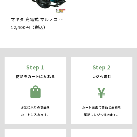
マキタ 充電式 マルノコ HS301DZ 切断機 DIY バッテリー式 マルノコ
12,400円（税込）
Step 1
Step 2
商品をカートに入れる
レジへ進む
¥
shopping_bag
お気に入りの商品を
カート画面で商品と金額を
カートに入れます。
確認しレジへ進みます。