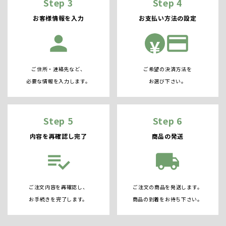
Step 3
Step 4
お客様情報を入力
お支払い方法の設定
person
credit_card
¥
ご住所・連絡先など、
ご希望の決済方法を
必要な情報を入力します。
お選び下さい。
Step 5
Step 6
内容を再確認し完了
商品の発送
playlist_add_check
local_shipping
ご注文内容を再確認し、
ご注文の商品を発送します。
お手続きを完了します。
商品の到着をお待ち下さい。