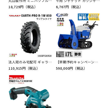
丸山製作所 ミニパワフル噴口 408108 噴霧器用 動噴用 パーツ
牛用 ジャケット カウジャケット サイズM 37621 畜産 酪農 牧畜 産業動物 牛 家畜 畜産用品 酪農用品 業務用 農業 農作業
18,729円（税込）
6,767円（税込）
法人宛のみ宅配可 ギャラクシー トラクター用ラジアルタイヤ EARTH-PRO R-1W 850 320/85R28 1本 新品 農業用
【早期予約キャンペーン★次回使える3000円クーポンプレゼント】アースパワー 除雪機 ウィルビー 除雪機 家庭用 YSF1070 10馬力 除雪幅71.5cm EARTH POWER YSF-1070 Willbe
110,915円（税込）
598,000円（税込）