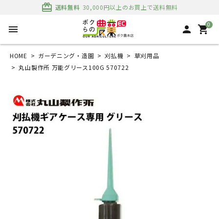
card_giftcard
送料無料
30,000円以上のお買上で送料無料
0
menu
person
shopping_cart
HOME
ガーデニング・造園
刈払機
草刈用品
丸山製作所 万能グリース100G 570722