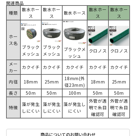
関連商品
散水ホー
散水ホー
散水ホー
散水ホー
種類
散水ホース
ス
ス
ス
ス
ホー
ス名
ブラック
ブラック
ブラックメ
クロノス
クロノス
メッシュ
メッシュ
ッシュ
メー
カクイチ
カクイチ
カクイチ
カクイチ
カクイチ
カー
18mm(外
内径
18mm
25mm
18mm
25mm
径23mm)
長さ
50m
50m
100m
50m
50m
外管が透
外管が透
藻が発生
藻が発生
藻が発生し
特徴
明で糸目
明で糸目
しにくい
しにくい
にくい
確認可
確認可
商品についてのお問い合わせ