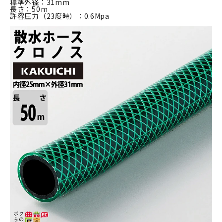
標準外径：31mm
長さ：50m
許容圧力（23度時）：0.6Mpa