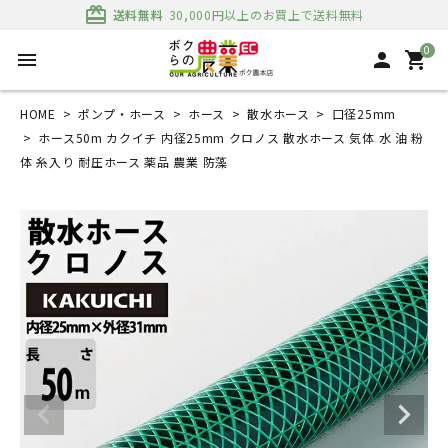
card_giftcard
送料無料
30,000円以上のお買上で送料無料
0
menu
person
shopping_cart
HOME
ポンプ・ホース
ホース
散水ホース
口径25mm
ホース50m カクイチ 内径25mm クロノス 散水ホース 気体 水 油 粉
体 糸入り 耐圧ホース 薬品 農業 防藻