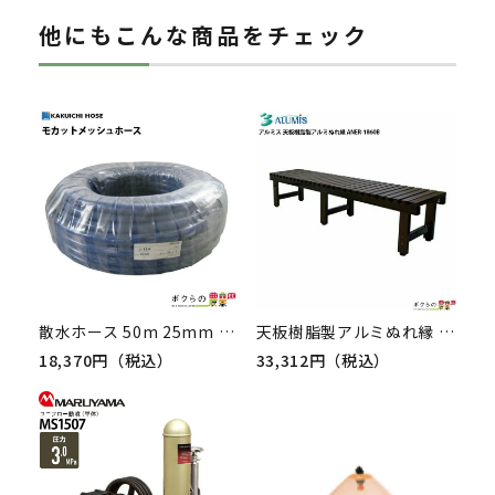
他にもこんな商品をチェック
散水ホース 50m 25mm 0.6MPa モカットメッシュホース 水 防藻 ぼうも 耐久性 耐圧 農作業 排水 水やり ホース カクイチ
天板樹脂製アルミぬれ縁 アルミス ANER-1860B 脚部アルミ製 滑り止め加工 アジャスター付き
18,370円（税込）
33,312円（税込）