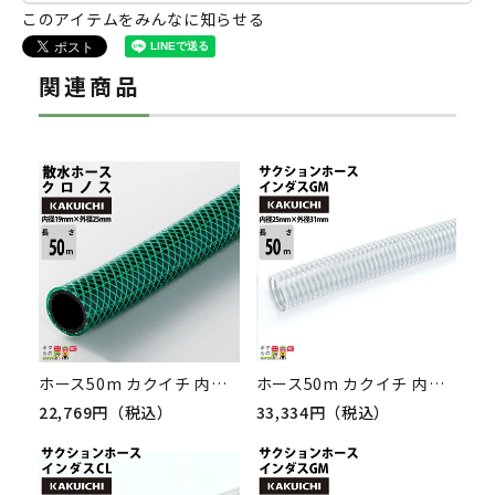
このアイテムをみんなに知らせる
関連商品
ホース50m カクイチ 内径19mm クロノス 散水ホース 気体 水 油 粉体 糸入り 耐圧ホース 薬品 農業 防藻
ホース50m カクイチ 内径25mm インダスGM サクションホース 保形性 内面平滑 土木 水 泥水 砂 耐久性 農業
22,769円（税込）
33,334円（税込）