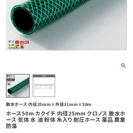
散水ホース 内径25mm×外径31mm×50m
ホース50m カクイチ 内径25mm クロノス 散水ホ
ース 気体 水 油 粉体 糸入り 耐圧ホース 薬品 農業
防藻