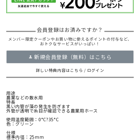
メンバー限定クーポンやお買い物に使えるポイントの付与など、
おトクなサービスがいっぱい！
新規会員登録（無料）はこちら
詳しい特典内容はこちら
/
ログイン
用途
農業などの散水用
特長
黒い内管が藻の発生を防ぎます
外管が透明で糸目が確認できる農業用ホース
使用温度範囲：0°C?35°C
色：グリーン
仕様
標準内径：25mm