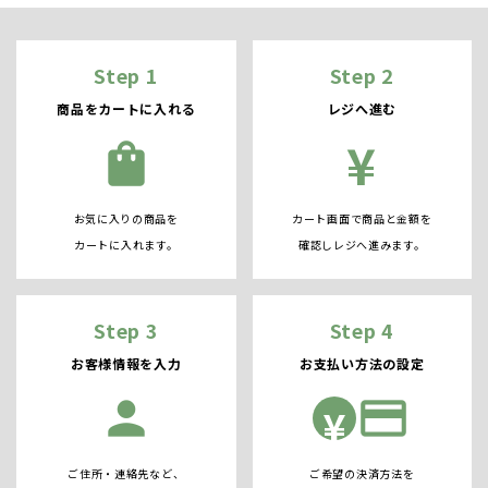
Step 1
Step 2
商品をカートに入れる
レジへ進む
¥
shopping_bag
お気に入りの商品を
カート画面で商品と金額を
カートに入れます。
確認しレジへ進みます。
Step 3
Step 4
お客様情報を入力
お支払い方法の設定
person
credit_card
¥
ご住所・連絡先など、
ご希望の決済方法を