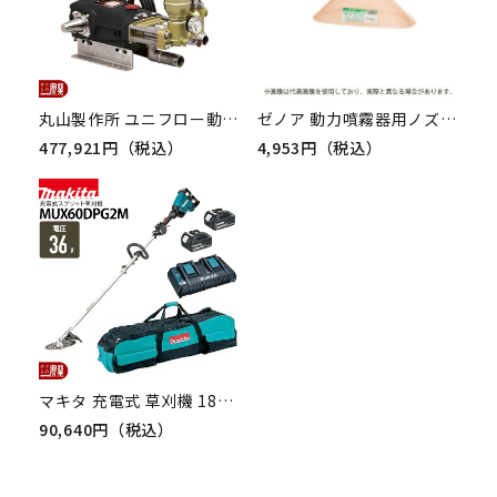
丸山製作所 ユニフロー動噴（単体） MS1507 354227 動噴 単体動噴 噴霧器 置き型 防除 除草
ゼノア 動力噴霧器用ノズルオプション サマーラックみえ～る6型 MY415072
477,921円（税込）
4,953円（税込）
マキタ 充電式 草刈機 18V + 18V 36V MUX60DPG2M スプリット エンジン25ccクラスと同様 刈払機 5.4kg キャリーバッグ バッテリー・充電器付属
90,640円（税込）