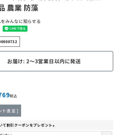
品 農業 防藻
ムをみんなに知らせる
00000732
お届け: 2～3営業日以内に発送
769
税込
ント進呈 ]
いて割引クーポンをプレゼント
(