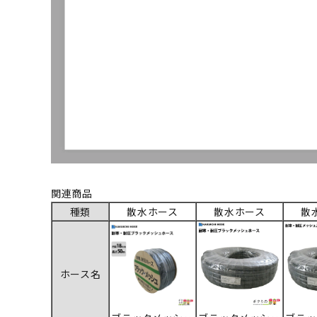
関連商品
種類
散水ホース
散水ホース
散
ホース名