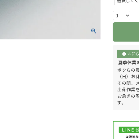
お知
info
夏季休業のご
ボクらの農
（日）お
その間、
出荷作業
お急ぎの
す。