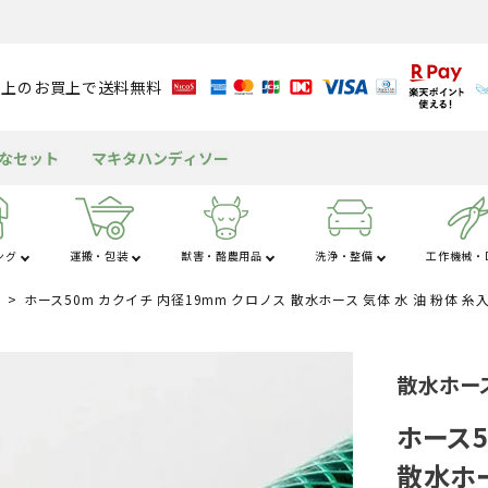
円以上のお買上で送料無料
得なセット
マキタハンディソー
ング
運搬・包装
獣害・酪農用品
洗浄・整備
工作機械・D
ホース50m カクイチ 内径19mm クロノス 散水ホース 気体 水 油 粉体 糸
さ行
た行
な
粉
アルミブリッジ
溝切り機
育苗資材
潅水資材
チェンソー
獣害用品
バッテリー
送風機
米保冷・保管
テント
包装資材
耕運機
園芸用資材
水タンク
ヘッジトリマ
酪農用品
グリース・潤滑剤
発電機
もちつき機
屋外キッチン
船舶
散水ホース
工
杭打ち・杭抜き
作業用品
その他の機械
三脚・はしご
ホース5
散水ホー