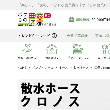
「楽しく」「便利」になれる農業資材 | ボクらの農業EC
card_giftcard
送料無料
30,000
error_outline
トレンドキーワード
充電式草刈機
工進 お
管理・防除器
温床資材
ポンプ・ホース
ガーデニ
HOME
ポンプ・ホース
ホース
散水ホース
口径19mm
あ行
か行
ハウス・トンネル
噴霧器・防除
ポンプ
芝刈り
清掃用品
溶接機
除雪機
運搬車
散布機
被覆資材
ホース
刈払機
充電器・変圧器
切断機
精米・石抜・製
暖房機
資材
ま行
や行
電工ドラム・リー
車体整備工具・
農薬・消耗品
バーナー
クローラ・タイヤ
薪割り
ライト
ル
具箱