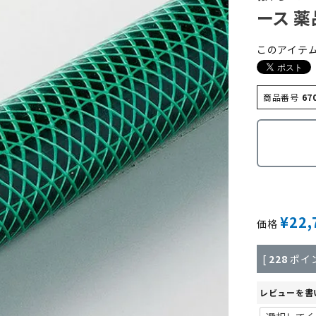
ース 薬
このアイテ
商品番号
67
¥
22,
価格
[
228
ポイ
レビューを書