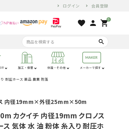
ログイン
会員登録
0
favorite
person
shopping_cart
search
IY
加工・保管
住設・その他
メーカーで探す
入り 耐圧ホース 薬品 農業 防藻
行
は行
コンプレッサー・
家電・ホームツー
オーガ
苗棚
配管用品
せん定ハサミ
燃料・オイル
換気・空調設備
電気乾燥庫
防犯
コンベア
土農器具
プラ敷板
解氷機
ブロア
トラクター用品
工具
ル
 内径19mm×外径25mm×50m
砕土機
0m カクイチ 内径19mm クロノス
ス 気体 水 油 粉体 糸入り 耐圧ホ