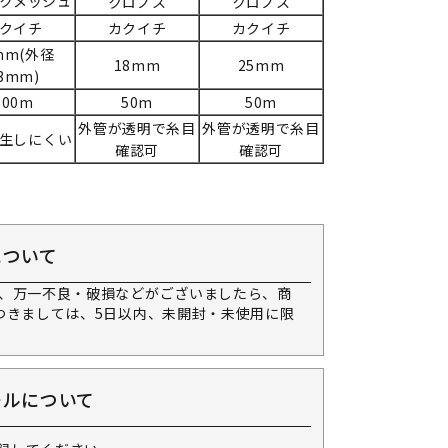
クメッシュ
クロノス
クロノス
クイチ
カクイチ
カクイチ
mm(外径
18mm
25mm
3mm)
100m
50m
50m
外管が透明で糸目
外管が透明で糸目
生しにくい
確認可
確認可
について
、万一不良・破損などがございましたら、商
つきましては、5日以内、未開封・未使用に限
ールについて