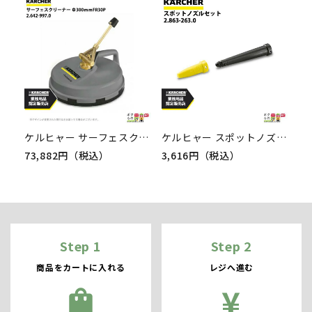
ケルヒャー サーフェスクリーナー Φ300ｍｍFR30P 2.642-997.0
ケルヒャー スポットノズルセット 2.863-263.0 SG 4/4用 セット アクセサリ KAERCHER
73,882円（税込）
3,616円（税込）
Step 1
Step 2
商品をカートに入れる
レジへ進む
¥
shopping_bag