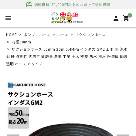
card_giftcard
送料無料
30,000円以上のお買上で送料無料
0
menu
person
shopping_cart
HOME
ポンプ・ホース
ホース
サクションホース
内径50mm
サクションホース 50mm 20m 0.4MPa インダス GM2 土木 水 泥水
泥 砂 保形性 内面平滑 軽量 農業 工業 土木 建築 吸水 排水 粉流体 輸送
透明 ホース カクイチ