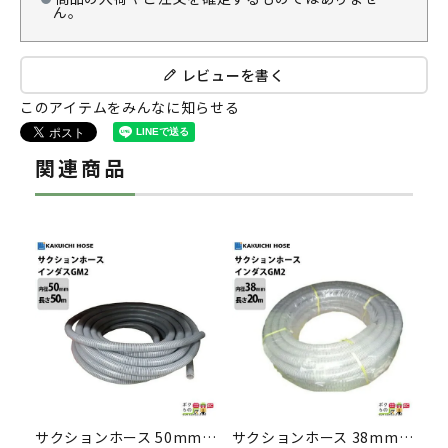
ん。
レビューを書く
このアイテムをみんなに知らせる
関連商品
サクションホース 50mm 50m 0.4MPa インダス GM2 土木 水 泥水 泥 砂 保形性 内面平滑 軽量 農業 工業 土木 建築 吸水 排水 粉流体 輸送 透明 ホース カクイチ
サクションホース 38mm 20m 0.4MPa インダス GM2 土木 水 泥水 泥 砂 保形性 内面平滑 軽量 農業 工業 土木 建築 吸水 排水 粉流体 輸送 透明 ホース カクイチ