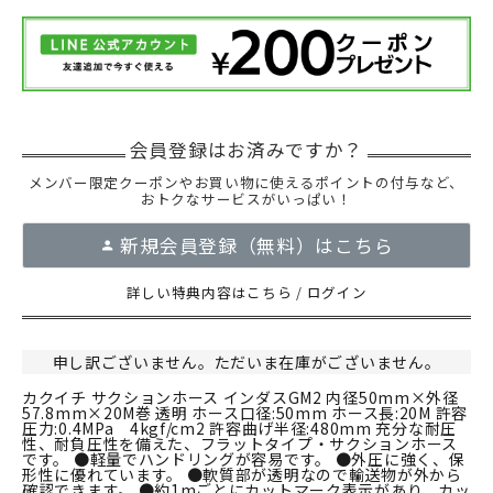
メンバー限定クーポンやお買い物に使えるポイントの付与など、
おトクなサービスがいっぱい！
新規会員登録（無料）はこちら
詳しい特典内容はこちら
/
ログイン
申し訳ございません。ただいま在庫がございません。
カクイチ サクションホース インダスGM2 内径50mm×外径
57.8mm×20M巻 透明 ホース口径:50mm ホース長:20M 許容
圧力:0.4MPa 4kgf/cm2 許容曲げ半径:480mm 充分な耐圧
性、耐負圧性を備えた、フラットタイプ・サクションホース
です。 ●軽量でハンドリングが容易です。 ●外圧に強く、保
形性に優れています。 ●軟質部が透明なので輸送物が外から
確認できます。 ●約1mごとにカットマーク表示があり、カッ