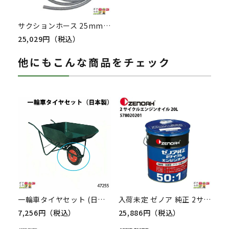
サクションホース 25mm 50m 0.6MPa インダス GM2 土木 水 泥水 泥 砂 保形性 内面平滑 軽量 農業 工業 土木 建築 吸水 排水 粉流体 輸送 透明 ホース カクイチ
25,029円（税込）
他にもこんな商品をチェック
一輪車タイヤセット (日本製) 47255 Aタイプ(規格3.25×8) 部品 一輪車 1輪車 運搬車 飼料運搬車 畜産用品 酪農用品
入荷未定 ゼノア 純正 2サイクルエンジンオイル 混合燃料用オイル 【50:1】 20L 578020201
7,256円（税込）
25,886円（税込）