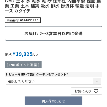
GM2 土木 水 泥水 泥 砂 保形性 内面平滑 軽量 農
業 工業 土木 建築 吸水 排水 粉流体 輸送 透明 ホ
ース カクイチ
商品番号
6641631236
お届け: 2～3営業日以内に発送
¥
19,825
価格
税込
[
198
ポイント進呈 ]
レビューを書いて割引クーポンをプレゼント
(
必
須
)
お気に入り
再入荷お知らせ