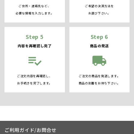
ご住所・連絡先など、
ご希望の決済方法を
必要な情報を入力します。
お選び下さい。
Step 5
Step 6
内容を再確認し完了
商品の発送
playlist_add_check
local_shipping
ご注文内容を再確認し、
ご注文の商品を発送します。
お手続きを完了します。
商品の到着をお待ち下さい。
ご利用ガイド/お問合せ