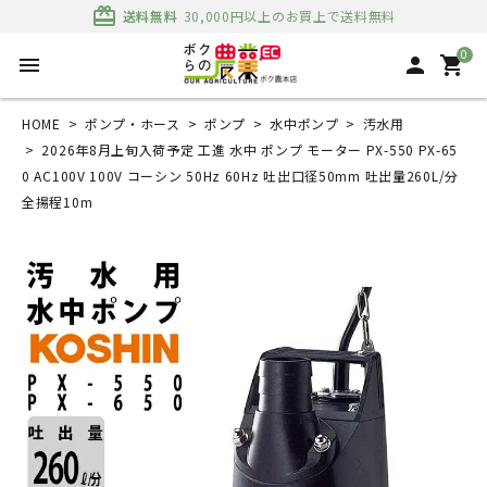
card_giftcard
送料無料
30,000円以上のお買上で送料無料
0
menu
person
shopping_cart
HOME
ポンプ・ホース
ポンプ
水中ポンプ
汚水用
2026年8月上旬入荷予定 工進 水中 ポンプ モーター PX-550 PX-65
0 AC100V 100V コーシン 50Hz 60Hz 吐出口径50mm 吐出量260L/分
全揚程10m