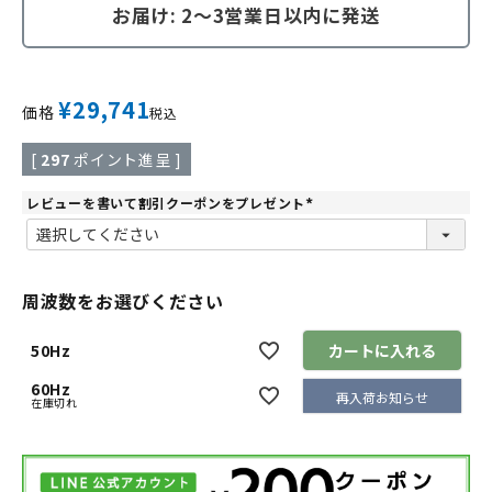
お届け: 2～3営業日以内に発送
¥
29,741
価格
税込
[
297
ポイント進呈 ]
レビューを書いて割引クーポンをプレゼント
(
必
須
)
周波数をお選びください
50Hz
カートに入れる
60Hz
再入荷お知らせ
在庫切れ