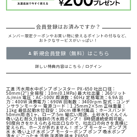
メンバー限定クーポンやお買い物に使えるポイントの付与など、
おトクなサービスがいっぱい！
新規会員登録（無料）はこちら
詳しい特典内容はこちら
/
ログイン
工進 汚水用水中ポンプ ポンスター PX-650 吐出口径：
50mm(2″) 全揚程：10m(0.1MPa) 最大吐出量：260リット
ル/min 電圧：AC-100V 周波数：60Hz 定格電流：6.9A 出
力：400W 消費電力：690W 回転数：3400rpm 型式：コンデ
ンサランモーター 電源コード：1.25mm2×5m 正味重量：
11kg 最低起動水位目安：10cm 標準付属品：ホースバンド
50mm用:各1ヶ、ロープ:5m 幅広い用途、土砂水もぐんぐん
吸い込む耐久力抜群の汚水用ポンプ！ 8時間連続使用可能。
90度向きをかえられる吐出口なので、吐出口の向きを真横に
変えられ、ホースが折れません！ ポンプ モーター ポンプ 汚
水 水 吸い上げ 水ポンプ モーターポンプ ポンプ 吸水ポンプ
清水 にごった水 汚物 浮遊物 排水 PX650