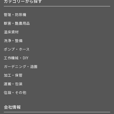
カテゴリーから探す
管理・防除機
獣害・酪農用品
温床資材
洗浄・整備
ポンプ・ホース
工作機械・DIY
ガーデニング・造園
加工・保管
運搬・包装
住設・その他
会社情報