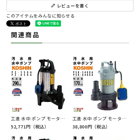
レビューを書く
このアイテムをみんなに知らせる
関連商品
工進 水中 ポンプ モーター PZ-550A PZ-650A AC100V 100V コーシン 50Hz 60Hz 吐出口径50mm 吐出量305L/分 290L/分 全揚程9m 10m
工進 水中 ポンプ モーター PSK-540XA PSK-640XA AC100V 100V コーシン 50Hz 60Hz 吐出口径40mm 吐出量170L/分 全揚程5m 6m
52,771円（税込）
38,800円（税込）