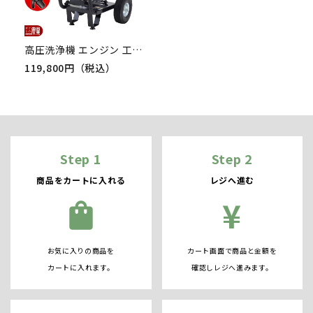
高圧洗浄機 エンジン 工進 高圧洗浄機 エンジン式 JCE-1510UK 工進 ディスクフィルター PA-261 付き 4ストローク 4サイクル 冷水 自吸式
119,800円（税込）
Step 1
Step 2
商品をカートに入れる
レジへ進む
¥
shopping_bag
お気に入りの商品を
カート画面で商品と金額を
カートに入れます。
確認しレジへ進みます。