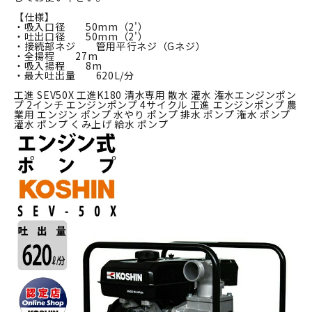
【仕様】
・吸入口径 50mm（2'）
・吐出口径 50mm（2'）
・接続部ネジ 管用平行ネジ（Gネジ）
・全揚程 27m
・吸入揚程 8m
・最大吐出量 620L/分
工進 SEV50X 工進K180 清水専用 散水 灌水 潅水エンジンポン
プ 2インチ エンジンポンプ 4サイクル 工進 エンジンポンプ 農
業用 エンジン ポンプ 水やり ポンプ 排水 ポンプ 潅水 ポンプ
灌水 ポンプ くみ上げ 給水 ポンプ