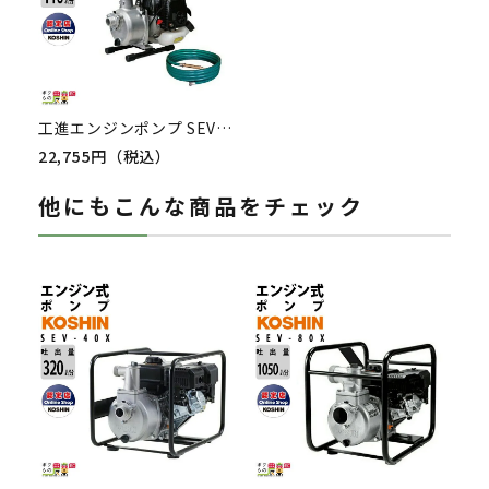
工進エンジンポンプ SEV-25LR 洗浄・散水両用ノズル付R型ホースセット 2サイクル 2ストローク ガソリン コーシン 吸入口径25mm 吐出口径25mm 吐出量110L/分 全揚程32m
22,755円（税込）
他にもこんな商品をチェック