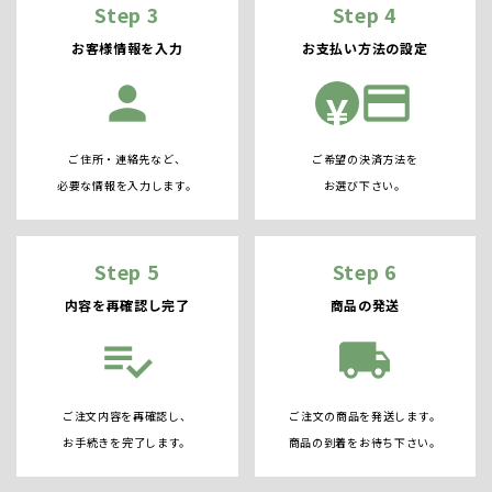
Step 3
Step 4
お客様情報を入力
お支払い方法の設定
person
credit_card
¥
ご住所・連絡先など、
ご希望の決済方法を
必要な情報を入力します。
お選び下さい。
Step 5
Step 6
内容を再確認し完了
商品の発送
playlist_add_check
local_shipping
ご注文内容を再確認し、
ご注文の商品を発送します。
お手続きを完了します。
商品の到着をお待ち下さい。