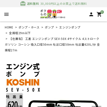
card_giftcard
送料無料
30,000円以上のお買上で送料無料
0
menu
person
shopping_cart
HOME
ポンプ・ホース
ポンプ
エンジンポンプ
全揚程29m以下
【在庫有】 工進 エンジンポンプ SEV-50X 4サイクル 4ストローク
ガソリン コーシン 吸入口径50mm 吐出口径50mm 吐出量620L/分 全
揚程27m