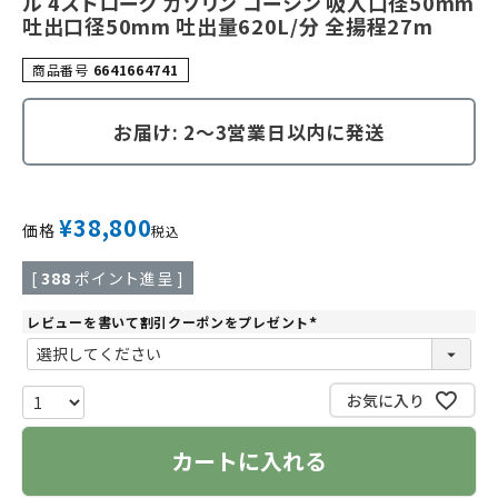
ル 4ストローク ガソリン コーシン 吸入口径50mm
吐出口径50mm 吐出量620L/分 全揚程27m
商品番号
6641664741
お届け: 2～3営業日以内に発送
¥
38,800
価格
税込
[
388
ポイント進呈 ]
レビューを書いて割引クーポンをプレゼント
(
必
須
)
お気に入り
カートに入れる