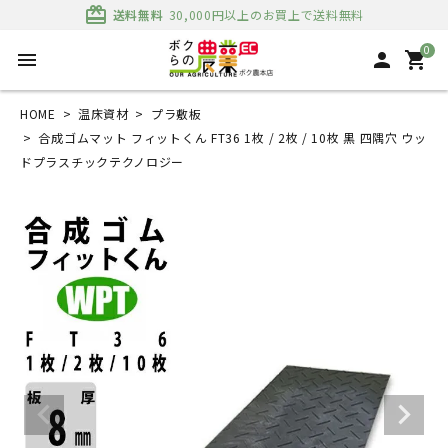
card_giftcard
送料無料
30,000円以上のお買上で送料無料
0
menu
person
shopping_cart
HOME
温床資材
プラ敷板
合成ゴムマット フィットくん FT36 1枚 / 2枚 / 10枚 黒 四隅穴 ウッ
ドプラスチックテクノロジー