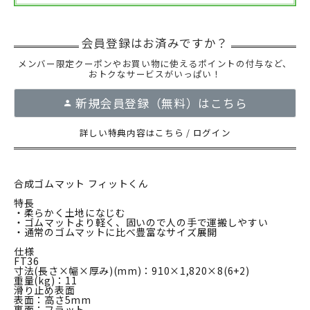
メンバー限定クーポンやお買い物に使えるポイントの付与など、
おトクなサービスがいっぱい！
新規会員登録（無料）はこちら
詳しい特典内容はこちら
/
ログイン
合成ゴムマット フィットくん
特長
・柔らかく土地になじむ
・ゴムマットより軽く、固いので人の手で運搬しやすい
・通常のゴムマットに比べ豊富なサイズ展開
仕様
FT36
寸法(長さ×幅×厚み)(mm)：910×1,820×8(6+2)
重量(kg)：11
滑り止め表面
表面：高さ5mm
裏面：フラット