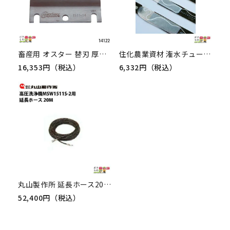
畜産用 オスター 替刃 厚刃 9mm刃 14122 電動バリカン お手入れ 畜産 酪農 牧畜 産業動物 牛 羊 家畜
住化農業資材 潅水チューブ用 チューブフィルターM WB5373 10枚セット 100メッシュ 農業用
16,353円（税込）
6,332円（税込）
丸山製作所 延長ホース20M カプラ付 548158 MSW1511S-2 MSW1511,MKW1511シリーズ用
52,400円（税込）