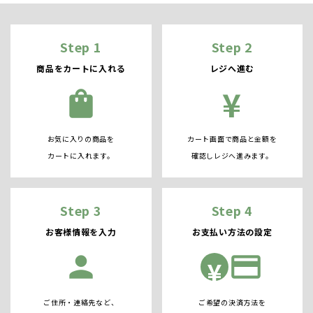
Step 1
Step 2
商品をカートに入れる
レジへ進む
¥
shopping_bag
お気に入りの商品を
カート画面で商品と金額を
カートに入れます。
確認しレジへ進みます。
Step 3
Step 4
お客様情報を入力
お支払い方法の設定
person
credit_card
¥
ご住所・連絡先など、
ご希望の決済方法を