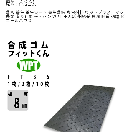
原料：合成ゴム
敷板 養生 養生シート 養生敷板 複合材料 ウッドプラスチック
農業 滑り止め ディバン WPT 田んぼ 畑観光 農園 畦道 通路 ビ
ニールハウス