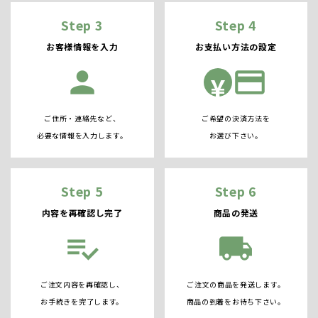
Step 3
Step 4
お客様情報を入力
お支払い方法の設定
person
credit_card
¥
ご住所・連絡先など、
ご希望の決済方法を
必要な情報を入力します。
お選び下さい。
Step 5
Step 6
内容を再確認し完了
商品の発送
playlist_add_check
local_shipping
ご注文内容を再確認し、
ご注文の商品を発送します。
お手続きを完了します。
商品の到着をお待ち下さい。