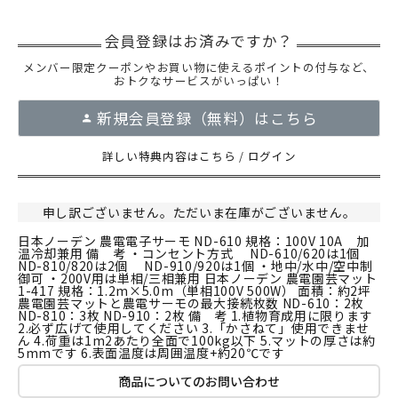
メンバー限定クーポンやお買い物に使えるポイントの付与など、
おトクなサービスがいっぱい！
新規会員登録（無料）はこちら
詳しい特典内容はこちら
/
ログイン
申し訳ございません。ただいま在庫がございません。
日本ノーデン 農電電子サーモ ND-610 規格：100V 10A 加
温冷却兼用 備 考 ・コンセント方式 ND-610/620は1個
ND-810/820は2個 ND-910/920は1個 ・地中/水中/空中制
御可 ・200V用は単相/三相兼用 日本ノーデン 農電園芸マット
1-417 規格：1.2m×5.0m（単相100V 500W） 面積：約2坪
農電園芸マットと農電サーモの最大接続枚数 ND-610：2枚
ND-810：3枚 ND-910：2枚 備 考 1.植物育成用に限ります
2.必ず広げて使用してください 3.「かさねて」使用できませ
ん 4.荷重は1m2あたり全面で100kg以下 5.マットの厚さは約
5mmです 6.表面温度は周囲温度+約20℃です
商品についてのお問い合わせ