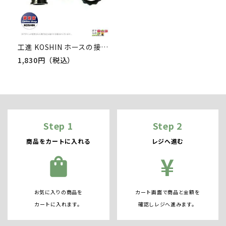
工進 KOSHIN ホースの接続に ネジ部25mm×ホース25mm G1×1 PA-007 同型カップリングクミ プラスチック ホース接続
1,830円（税込）
Step 1
Step 2
商品をカートに入れる
レジへ進む
¥
shopping_bag
お気に入りの商品を
カート画面で商品と金額を
カートに入れます。
確認しレジへ進みます。