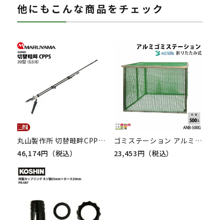
他にもこんな商品をチェック
丸山製作所 切替畦畔CPPS20型(G3/8) 469881 噴霧器用 動噴用 パーツ ノズル
ゴミステーション アルミス ANB-500G アルミ 折りたたみ式 カラス ゴミ 折り畳み ゴミネット ALUMIS
46,174円（税込）
23,453円（税込）