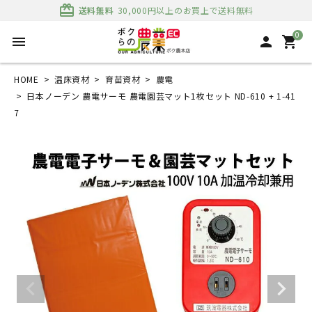
card_giftcard
送料無料
30,000円以上のお買上で送料無料
0
menu
person
shopping_cart
HOME
温床資材
育苗資材
農電
日本ノーデン 農電サーモ 農電園芸マット1枚セット ND-610 + 1-41
7