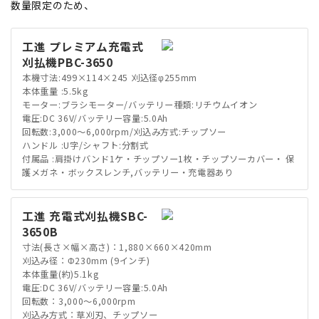
数量限定のため、
工進 プレミアム充電式
刈払機PBC-3650
本機寸法:499×114×245 刈込径φ255mm
本体重量 :5.5kg
モーター:ブラシモーター/バッテリー種類:リチウムイオン
電圧:DC 36V/バッテリー容量:5.0Ah
回転数:3,000～6,000rpm/刈込み方式:チップソー
ハンドル :U字/シャフト:分割式
付属品 :肩掛けバンド1ケ・チップソー1枚・チップソーカバー・ 保
護メガネ・ボックスレンチ,バッテリー・充電器あり
工進 充電式刈払機SBC-
3650B
寸法(長さ×幅×高さ)：1,880×660×420mm
刈込み径：Φ230mm (9インチ)
本体重量(約)5.1kg
電圧:DC 36V/バッテリー容量:5.0Ah
回転数：3,000～6,000rpm
刈込み方式：草刈刃、チップソー