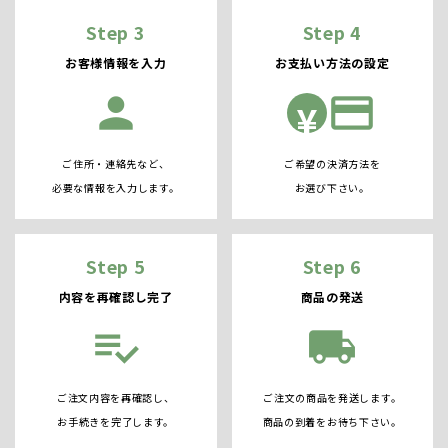
Step 3
Step 4
お客様情報を入力
お支払い方法の設定
person
credit_card
¥
ご住所・連絡先など、
ご希望の決済方法を
必要な情報を入力します。
お選び下さい。
Step 5
Step 6
内容を再確認し完了
商品の発送
playlist_add_check
local_shipping
ご注文内容を再確認し、
ご注文の商品を発送します。
お手続きを完了します。
商品の到着をお待ち下さい。