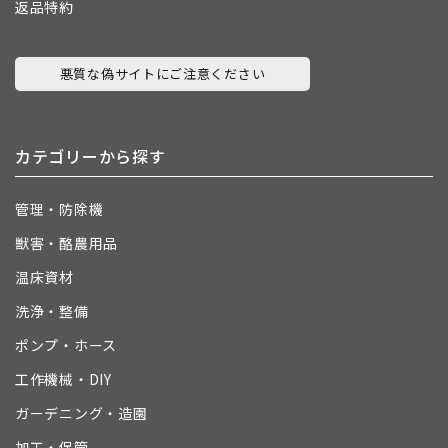
返品特約
悪質な偽サイトにご注意ください
カテゴリーから探す
管理・防除機
獣害・酪農用品
温床資材
洗浄・整備
ポンプ・ホース
工作機械・DIY
ガーデニング・造園
加工・保管