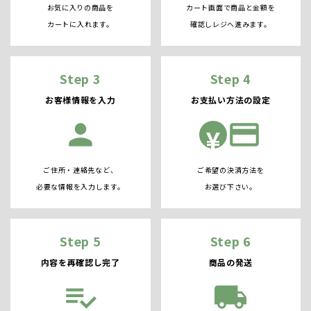
お気に入りの商品を
カート画面で商品と金額を
カートに入れます。
確認しレジへ進みます。
Step 3
Step 4
お客様情報を入力
お支払い方法の設定
person
credit_card
¥
ご住所・連絡先など、
ご希望の決済方法を
必要な情報を入力します。
お選び下さい。
Step 5
Step 6
内容を再確認し完了
商品の発送
playlist_add_check
local_shipping