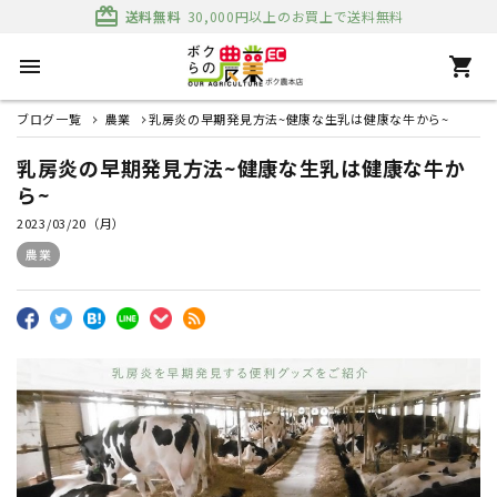
card_giftcard
送料無料
30,000円以上のお買上で送料無料
menu
shopping_cart
ブログ一覧
農業
乳房炎の早期発見方法~健康な生乳は健康な牛から~
乳房炎の早期発見方法~健康な生乳は健康な牛か
ら~
2023/03/20（月）
農業