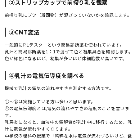
②ストリップカップで前搾り乳を観察
前搾り乳にブツ（凝固物）が混ざっていないかを確認します。
③CMT変法
一般的にP.Lテスターという簡易診断薬を使われています。
乳汁と簡易診断薬を1：1で混ぜて色と凝集具合を確認します。
色が緑色になるほど、凝集が多いほど体細胞数が高いです。
④乳汁の電気伝導度を調べる
機械で乳汁の電気の流れやすさを測定する方法です。
①～③は実施している方は多いと思います。
④の電気伝導度とは,電気の流れやすさの程度のことを言いま
す。
乳房炎になると、血液中の電解質が乳汁中に移行するため、乳
汁に電気が流れやすくなります。
中学校の理科の授業で「純粋な水は電気が流れづらいけど、食