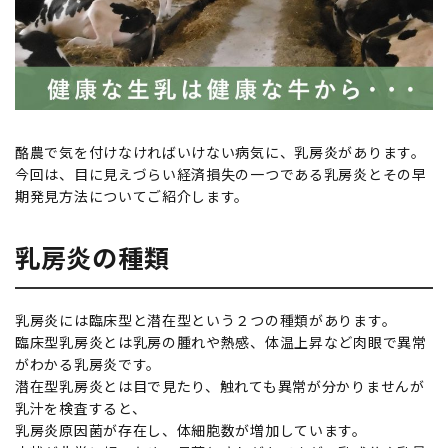
酪農で気を付けなければいけない病気に、乳房炎があります。
今回は、目に見えづらい経済損失の一つである乳房炎とその早
期発見方法についてご紹介します。
乳房炎の種類
乳房炎には臨床型と潜在型という２つの種類があります。
臨床型乳房炎とは乳房の腫れや熱感、体温上昇など肉眼で異常
がわかる乳房炎です。
潜在型乳房炎とは目で見たり、触れても異常が分かりませんが
乳汁を検査すると、
乳房炎原因菌が存在し、体細胞数が増加しています。