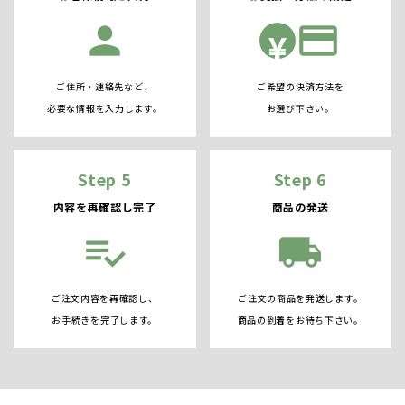
person
credit_card
¥
ご住所・連絡先など、
ご希望の決済方法を
必要な情報を入力します。
お選び下さい。
Step 5
Step 6
内容を再確認し完了
商品の発送
playlist_add_check
local_shipping
ご注文内容を再確認し、
ご注文の商品を発送します。
お手続きを完了します。
商品の到着をお待ち下さい。