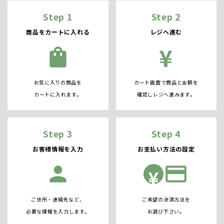
Step 1
Step 2
商品をカートに入れる
レジへ進む
¥
shopping_bag
お気に入りの商品を
カート画面で商品と金額を
カートに入れます。
確認しレジへ進みます。
Step 3
Step 4
お客様情報を入力
お支払い方法の設定
person
credit_card
¥
ご住所・連絡先など、
ご希望の決済方法を
必要な情報を入力します。
お選び下さい。