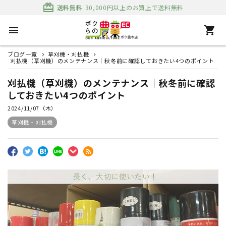
card_giftcard
送料無料
30,000円以上のお買上で送料無料
menu
shopping_cart
ブログ一覧
草刈機・刈払機
刈払機（草刈機）のメンテナンス｜秋冬前に確認しておきたい4つのポイント
刈払機（草刈機）のメンテナンス｜秋冬前に確認
しておきたい4つのポイント
2024/11/07（木）
草刈機・刈払機