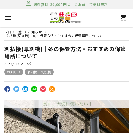
card_giftcard
送料無料
30,000円以上のお買上で送料無料
menu
shopping_cart
ブログ一覧
お知らせ
刈払機(草刈機)｜冬の保管方法・おすすめの保管場所について
刈払機(草刈機)｜冬の保管方法・おすすめの保管
場所について
2024/11/12（火）
お知らせ
草刈機・刈払機