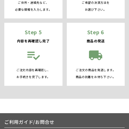
ご住所・連絡先など、
ご希望の決済方法を
必要な情報を入力します。
お選び下さい。
Step 5
Step 6
内容を再確認し完了
商品の発送
playlist_add_check
local_shipping
ご注文内容を再確認し、
ご注文の商品を発送します。
お手続きを完了します。
商品の到着をお待ち下さい。
ご利用ガイド/お問合せ