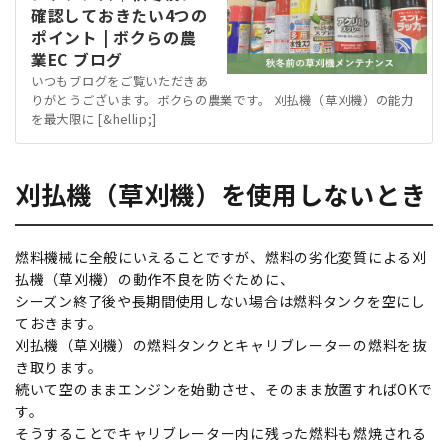
確認しておきたい4つの
ポイント | ボクらの農
業EC ブログ
いつもブログをご覧いただきあ
りがとうございます。ボクらの農業です。 刈払機（草刈機）の能力
を最大限に [&hellip;]
刈払機（草刈機）を使用しないとき
燃料機械に全般にいえることですが、燃料の劣化変質による刈
払機（草刈機）の動作不良を防ぐために、
シーズン終了後や長期間使用しない場合は燃料タンクを空にし
ておきます。
刈払機（草刈機）の燃料タンクとキャリブレーターの燃料を抜
き取ります。
続いて空のままエンジンを始動させ、そのまま放置すればOKで
す。
そうすることでキャリブレーター内に残った燃料も燃焼される