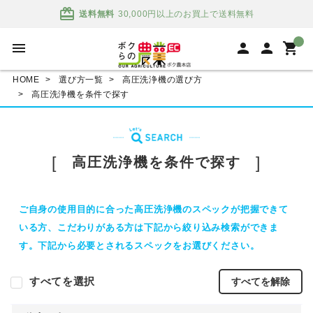
card_giftcard
送料無料
30,000円以上のお買上で送料無料
menu
person
person
shopping_cart
HOME
選び方一覧
高圧洗浄機の選び方
高圧洗浄機を条件で探す
高圧洗浄機を条件で探す
ご自身の使用目的に合った高圧洗浄機のスペックが把握できて
いる方、こだわりがある方は下記から絞り込み検索ができま
す。下記から必要とされるスペックをお選びください。
すべてを選択
すべて
を解除