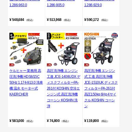
1.286-963.0
1.286-905.0
1.286-929.0
¥ 548,684
¥ 513,968
¥ 590,172
（税込）
（税込）
（税込）
ケルヒャー 業務用 高
高圧洗浄機 エンジン
高圧洗浄機 エンジン
圧洗浄機 HDS8/15C
工進 JCE-1408UDX デ
式 工進 高圧洗浄機
50Hz 1.174-913.0 洗車
ィスクフィルターPA-
JCE-1510UK ディスク
機 温水 モーター式
261付 KOSHIN 空冷エ
フィルターPA-261付
KAERCHER
ンジン式 高圧洗浄機
高圧150kg 6Hp 4サイ
コーシン KOSHIN 洗
クル KOSHIN コーシ
浄
ン
¥ 583,000
¥ 74,800
¥ 119,800
（税込）
（税込）
（税込）