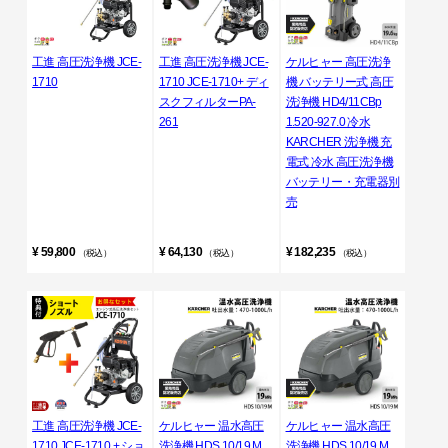
工進 高圧洗浄機 JCE-
工進 高圧洗浄機 JCE-
ケルヒャー 高圧洗浄
1710
1710 JCE-1710+ ディ
機 バッテリー式 高圧
スクフィルターPA-
洗浄機 HD4/11CBp
261
1.520-927.0 冷水
KARCHER 洗浄機 充
電式 冷水 高圧洗浄機
バッテリー・充電器別
売
¥ 59,800
¥ 64,130
¥ 182,235
（税込）
（税込）
（税込）
工進 高圧洗浄機 JCE-
ケルヒャー 温水高圧
ケルヒャー 温水高圧
1710 JCE-1710 + ショ
洗浄機 HDS 10/19 M
洗浄機 HDS 10/19 M