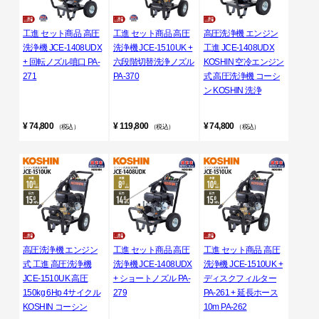
工進 セット商品 高圧
工進 セット商品 高圧
高圧洗浄機 エンジン
洗浄機 JCE-1408UDX
洗浄機 JCE-1510UK +
工進 JCE-1408UDX
+ 回転ノズル噴口 PA-
六段階切替洗浄ノズル
KOSHIN 空冷エンジン
271
PA-370
式 高圧洗浄機 コーシ
ン KOSHIN 洗浄
¥ 74,800
¥ 119,800
¥ 74,800
（税込）
（税込）
（税込）
高圧洗浄機 エンジン
工進 セット商品 高圧
工進 セット商品 高圧
式 工進 高圧洗浄機
洗浄機 JCE-1408UDX
洗浄機 JCE-1510UK +
JCE-1510UK 高圧
+ ショートノズル PA-
ディスクフィルター
150kg 6Hp 4サイクル
279
PA-261 + 延長ホース
KOSHIN コーシン
10m PA-262