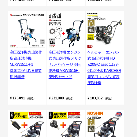
高圧洗浄機 丸山製作
高圧洗浄機 エンジン
ケルヒャー エンジン
所 高圧洗浄機
式 丸山製作所 オリジ
式 高圧洗浄機 HD
MLKW1511H-1
ナルパッケージ 高圧
7/20G Classic 1.187-
316229 M-LINE 農業
洗浄機 MKW1515H-
011.0 冷水 KARCHER
用 洗車機
SEN3 セット品
農業用 エンジン式高
圧洗浄機
¥ 173,091
¥ 231,000
¥ 183,832
（税込）
（税込）
（税込）