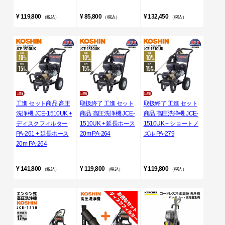
¥ 119,800
¥ 85,800
¥ 132,450
（税込）
（税込）
（税込）
工進 セット商品 高圧
取扱終了 工進 セット
取扱終了 工進 セット
洗浄機 JCE-1510UK +
商品 高圧洗浄機 JCE-
商品 高圧洗浄機 JCE-
ディスクフィルター
1510UK + 延長ホース
1510UK + ショートノ
PA-261 + 延長ホース
20m PA-264
ズル PA-279
20m PA-264
¥ 141,800
¥ 119,800
¥ 119,800
（税込）
（税込）
（税込）