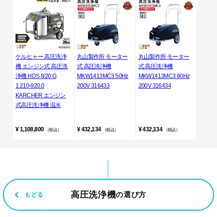
ケルヒャー 高圧洗浄
丸山製作所 モーター
丸山製作所 モーター
機 エンジン式 高圧洗
式 高圧洗浄機
式 高圧洗浄機
浄機 HDS 8/20 G
MKW1413MC3 50Hz
MKW1413MC3 60Hz
1.210-920.0
200V 316433
200V 316434
KARCHER エンジン
式高圧洗浄機 温水
¥ 1,108,800
¥ 432,134
¥ 432,134
（税込）
（税込）
（税込）
高圧洗浄機
の選び方
もどる