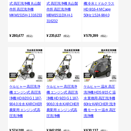
式 高圧洗浄機 丸山製
式 高圧洗浄機 丸山製
機 冷水ミドルクラス
作所 高圧洗浄機
作所 高圧洗浄機
HD 8/16-4 M Cage
MKW1515H-1 316233
MBW1511DX-H-1
50Hz 1.524-984.0
316232
¥ 280,477
¥ 235,627
¥ 579,399
（税込）
（税込）
（税込）
ケルヒャー 高圧洗浄
ケルヒャー 高圧洗浄
ケルヒャー 温水 高圧
機 エンジン式 高圧洗
機 エンジン式 高圧洗
洗浄機 HDS 8/15 C 温
浄機 HD 8/20 G 1.187-
浄機 HD 9/23 G 1.187-
水 業務用 高圧洗浄機
904.0 冷水 KARCHER
906.0 冷水 KARCHER
60Hz KARCHER 洗浄
農業用 エンジン式高
農業用 エンジン式高
機 モーター 温水 高圧
圧洗浄機
圧洗浄機
洗浄機
¥ 574,200
¥ 842,050
¥ 630,137
（税込）
（税込）
（税込）