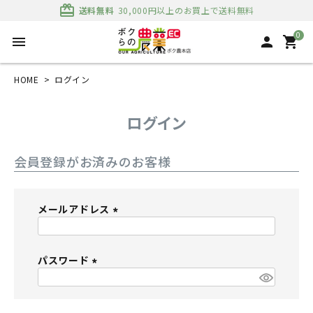
card_giftcard
送料無料
30,000円以上のお買上で送料無料
0
menu
person
shopping_cart
HOME
ログイン
ログイン
会員登録がお済みのお客様
メールアドレス
(
必
パスワード
須
)
(
必
須