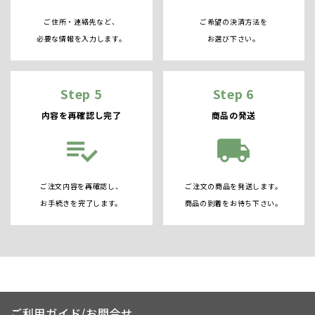
ご住所・連絡先など、
ご希望の決済方法を
必要な情報を入力します。
お選び下さい。
Step 5
Step 6
内容を再確認し完了
商品の発送
playlist_add_check
local_shipping
ご注文内容を再確認し、
ご注文の商品を発送します。
お手続きを完了します。
商品の到着をお待ち下さい。
ご利用ガイド/お問合せ