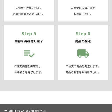
ご住所・連絡先など、
ご希望の決済方法を
必要な情報を入力します。
お選び下さい。
Step 5
Step 6
内容を再確認し完了
商品の発送
playlist_add_check
local_shipping
ご注文内容を再確認し、
ご注文の商品を発送します。
お手続きを完了します。
商品の到着をお待ち下さい。
ご利用ガイド/お問合せ