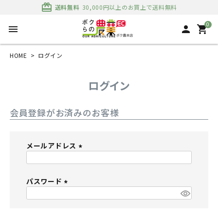
card_giftcard
送料無料
30,000円以上のお買上で送料無料
0
menu
person
shopping_cart
HOME
ログイン
ログイン
会員登録がお済みのお客様
メールアドレス
(
必
パスワード
須
)
(
必
須