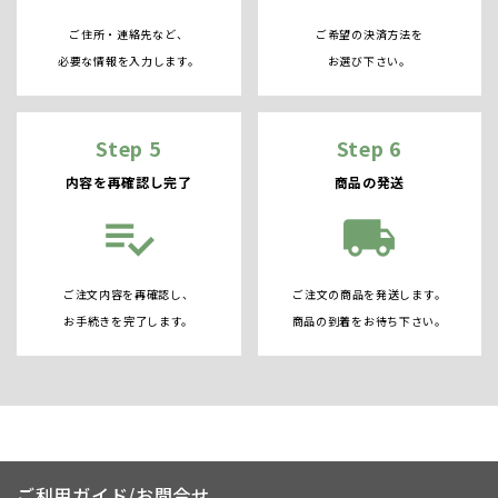
ご住所・連絡先など、
ご希望の決済方法を
必要な情報を入力します。
お選び下さい。
Step 5
Step 6
内容を再確認し完了
商品の発送
playlist_add_check
local_shipping
ご注文内容を再確認し、
ご注文の商品を発送します。
お手続きを完了します。
商品の到着をお待ち下さい。
ご利用ガイド/お問合せ