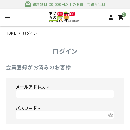
card_giftcard
送料無料
30,000円以上のお買上で送料無料
0
menu
person
shopping_cart
HOME
ログイン
ログイン
会員登録がお済みのお客様
メールアドレス
(
必
パスワード
須
)
(
必
須